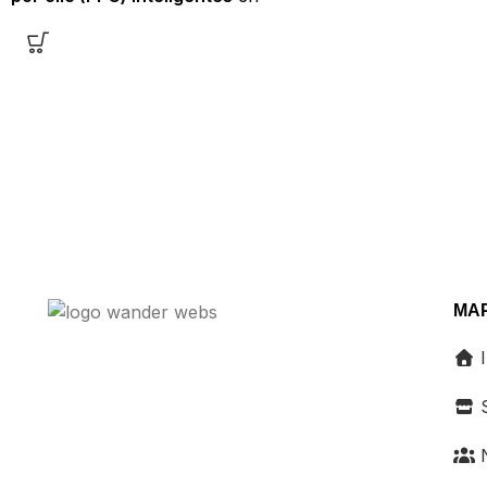
Atraemos a tu clie
Google Ads y plataformas sociales
ecosistema digita
(Meta, LinkedIn, TikTok).
información rele
Segmentamos audiencias con
listo para contact
precisión, optimizamos presupuestos
en tiempo real y medimos cada clic
para atraer tráfico cualificado y
generar leads o ventas con el
máximo retorno de inversión (ROI).
MAP
I
S
N