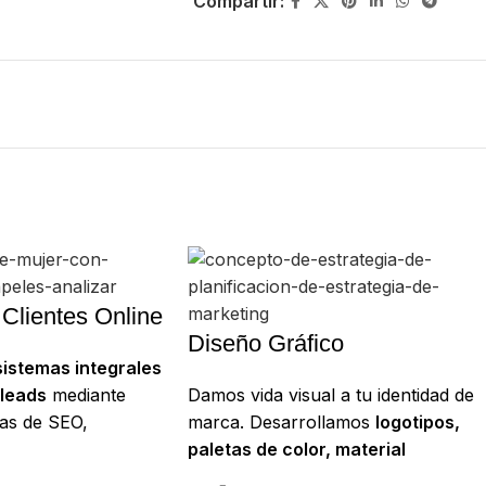
Compartir:
Clientes Online
Diseño Gráfico
sistemas integrales
 leads
mediante
Damos vida visual a tu identidad de
as de SEO,
marca. Desarrollamos
logotipos,
tada y estrategias
paletas de color, material
contenidos.
corporativo y assets