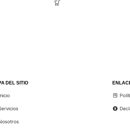
nte ideal a tu
digitales
cohesivos y profesionales
l y lo nutrimos con
que comunican tu esencia, generan
vante hasta que esté
reconocimiento inmediato y
arte.
transmiten confianza en todos los
puntos de contacto con tu audienci
A DEL SITIO
ENLACE
nicio
Polít
ervicios
Decla
osotros