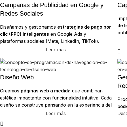
Campañas de Publicidad en Google y
Cap
Redes Sociales
Imp
de l
Diseñamos y gestionamos
estrategias de pago por
publ
clic (PPC) inteligentes
en Google Ads y
de c
plataformas sociales (Meta, LinkedIn, TikTok).
ecos
Segmentamos audiencias con precisión,
Leer más
rele
optimizamos presupuestos en tiempo real y
medimos cada clic para atraer tráfico cualificado y
generar leads o ventas con el máximo retorno de
inversión (ROI).
Diseño Web
Gen
Red
Creamos
páginas web a medida
que combinan
estética impactante con funcionalidad intuitiva. Cada
Pro
diseño se construye pensando en la experiencia del
posi
usuario (UI/UX), la identidad de tu marca y la
Leer más
Desd
optimización técnica para garantizar velocidad,
publ
adaptabilidad a todos los dispositivos y un