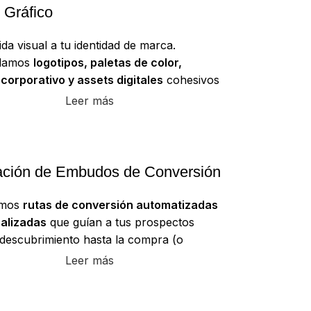
 Gráfico
da visual a tu identidad de marca.
llamos
logotipos, paletas de color,
 corporativo y assets digitales
cohesivos
ionales que comunican tu esencia, generan
Leer más
miento inmediato y transmiten confianza
 los puntos de contacto con tu audiencia
ción de Embudos de Conversión
imos
rutas de conversión automatizadas
alizadas
que guían a tus prospectos
 descubrimiento hasta la compra (o
ción). A través de email marketing, landing
Leer más
timizadas y secuencias de lead nurturing,
os el cierre de ventas y fidelizamos