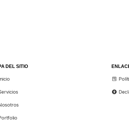
ales, creamos narrativas que educan,
etienen y convierten seguidores en una
unidad comprometida.
A DEL SITIO
ENLACE
nicio
Polít
ervicios
Decla
osotros
ortfolio