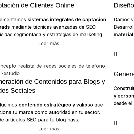
tación de Clientes Online
Diseño
lementamos
sistemas integrales de captación
Damos vi
eads
mediante técnicas avanzadas de SEO,
Desarro
icidad segmentada y estrategias de marketing
material
ontenidos. Atraemos a tu cliente ideal a tu
y profes
Leer más
istema digital y lo nutrimos con información
reconoci
vante hasta que esté listo para contactarte.
en todos
Genera
eración de Contenidos para Blogs y
Constru
es Sociales
y person
desde el
ducimos
contenido estratégico y valioso
que
contrata
ciona tu marca como autoridad en tu sector.
pages op
e artículos SEO para tu blog hasta
aceleram
icaciones, reels y copywriting para redes
Leer más
clientes.