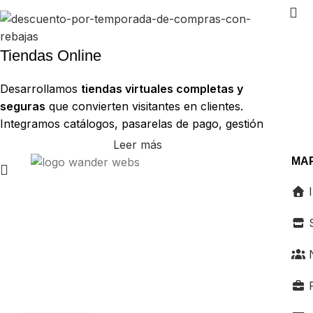
soci
posicionamiento orgánico sólido desde el primer día
entr
com
Tiendas Online
Desarrollamos
tiendas virtuales completas y
seguras
que convierten visitantes en clientes.
Integramos catálogos, pasarelas de pago, gestión
de inventario y logística, con foco en una
Leer más
experiencia de compra fluida, confiable y
MAP
optimizada para maximizar el carrito promedio y
I
fomentar las ventas recurrentes.
S
N
P