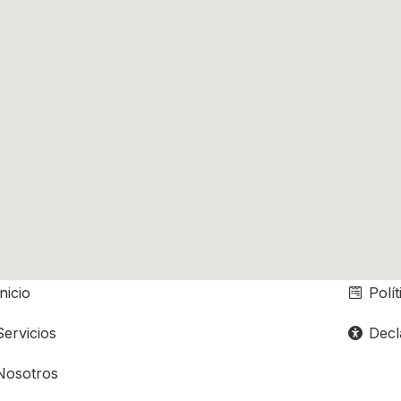
A DEL SITIO
ENLACE
nicio
Polít
ervicios
Decla
osotros